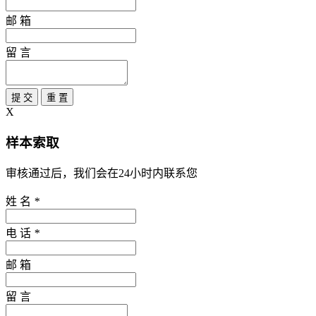
邮 箱
留 言
提 交
重 置
X
样本索取
审核通过后，我们会在24小时内联系您
姓 名
*
电 话
*
邮 箱
留 言