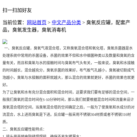
扫一扫加好友
当前位置：
网站首页
>
中文产品分类
>
臭氧反应罐，配套产
品，臭氧发生器，臭氧消毒机
一、臭氧反应罐，臭氧气液混合塔，又称臭氧混合塔和氧化塔，臭氧杀菌器是水
处理系统中常用的杀菌设备，杀菌的效果不但和水中细菌种类以及数量和臭氧的含
量有关，而且和臭氧与水的接触时间与臭氧布气头有关，一般来说，臭氧和水接触
的时间越长，混合越充分，臭氧杀菌的效果好，布气板气孔越小，臭氧被切割成气
泡越小，臭氧与水接触的面积就越大，那么混合的效果就更好，杀菌的效果也就更
好。
为了让臭氧和水有充分混合面积和混合时间，这要求我们要有足够的混合空间，一
般我们臭氧的混合时间在
分钟时间，那么我们就要根据混合时间和流量来设计
5-10
臭氧混合塔的空间，当臭氧混合塔的空间确定之后，一般为了使臭氧和水成分的对
流混合，水上进而臭氧是下进。反应罐一般采用不锈钢304材质或者不锈钢316材
质。
二、臭氧反应罐性能特点：
1.
接头用高频电阻缝焊焊接，确保不易生锈漏水；